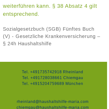
weiterführen kann. § 38 Absatz 4 gilt
entsprechend.
Sozialgesetzbuch (SGB) Fünftes Buch
(V) - Gesetzliche Krankenversicherung –
§ 24h Haushaltshilfe
Tel. +491735742918 Rheinland
Tel. +491728038661 Chiemgau
Tel. +4915204759689 München
rheinland@haushaltshilfe-maria.com
chiemgau@haushaltshilfe-maria.com