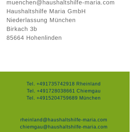
muenchen@haushaltshilfe-maria.com
Haushaltshilfe Maria GmbH
Niederlassung München
Birkach 3b
85664 Hohenlinden
Tel. +491735742918 Rheinland
Tel. +491728038661 Chiemgau
Tel. +4915204759689 München
rheinland@haushaltshilfe-maria.com
chiemgau@haushaltshilfe-maria.com