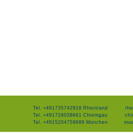
Tel. +491735742918 Rheinland
rhe
Tel. +491728038661 Chiemgau
chi
Tel. +4915204759689 München
mue