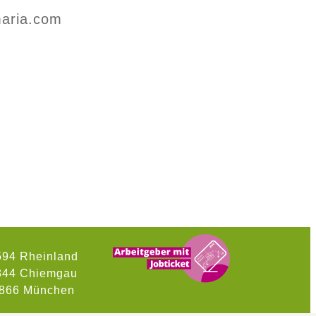
maria.com
594 Rheinland
 844 Chiemgau
 866 München